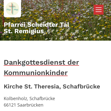
Zum Inhalt springen
Pfarrei Scheidter Tal
St. Remigius
Dankgottesdienst der
Kommunionkinder
Kirche St. Theresia, Schafbrücke
Kolbenholz, Schafbrücke
66121
Saarbrücken