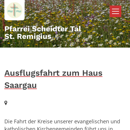
Zum Inhalt springen
Pfarrei Scheidter Tal
St. Remigius
Ausflugsfahrt zum Haus
Saargau
Ort:
Die Fahrt der Kreise unserer evangelischen und
katholischen Kirchengemeinden führt uns in