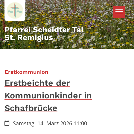
Zum Inhalt springen
Pfarrei Scheidter Tal
St. Remigius
:
Erstkommunion
Erstbeichte der
Kommunionkinder in
Schafbrücke
Datum:
Samstag, 14. März 2026 11:00