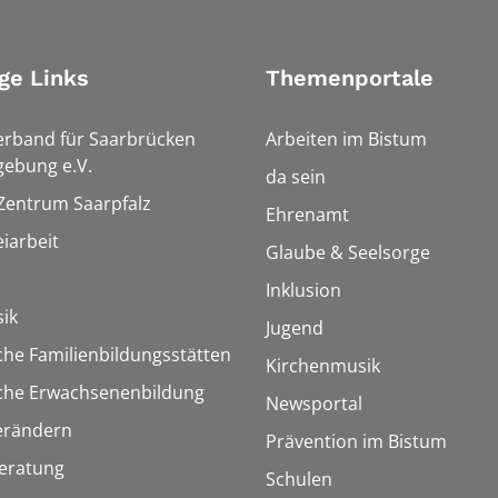
ge Links
Themenportale
erband für Saarbrücken
Arbeiten im Bistum
ebung e.V.
da sein
 Zentrum Saarpfalz
Ehrenamt
iarbeit
Glaube & Seelsorge
Inklusion
ik
Jugend
che Familienbildungsstätten
Kirchenmusik
sche Erwachsenenbildung
Newsportal
erändern
Prävention im Bistum
eratung
Schulen