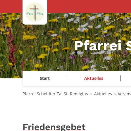
Zum Inhalt springen
Pfarrei 
Start
Aktuelles
Pfarrei Scheidter Tal St. Remigius
Aktuelles
Verans
Friedensgebet