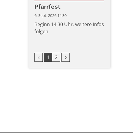
Datum: 6. September 2026
Pfarrfest
6. Sept. 2026 14:30
Beginn 14:30 Uhr, weitere Infos
folgen
Vorherige Seite
Nächste Seite
1
2