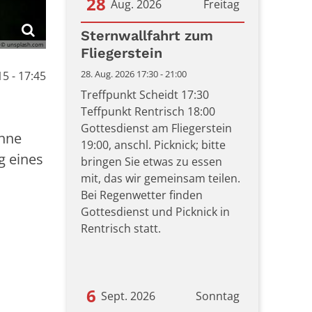
28
Aug. 2026
Freitag
Datum: 28. August 2026
Sternwallfahrt zum
© unsplash.com
Fliegerstein
28. Aug. 2026 17:30 - 21:00
5 - 17:45
Treffpunkt Scheidt 17:30
Teffpunkt Rentrisch 18:00
Gottesdienst am Fliegerstein
ohne
19:00, anschl. Picknick; bitte
g eines
bringen Sie etwas zu essen
mit, das wir gemeinsam teilen.
Bei Regenwetter finden
Gottesdienst und Picknick in
Rentrisch statt.
6
Sept. 2026
Sonntag