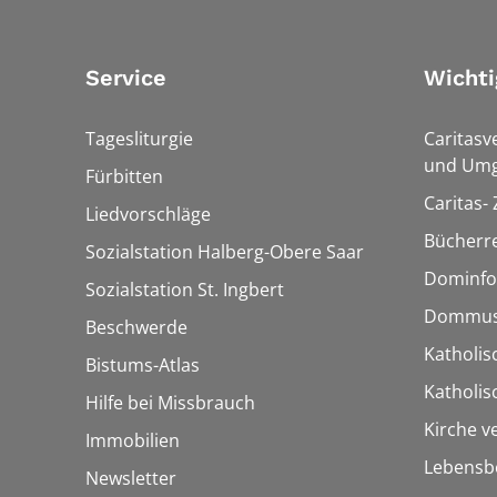
Service
Wichti
Tagesliturgie
Caritasv
und Umg
Fürbitten
Caritas-
Liedvorschläge
Bücherre
Sozialstation Halberg-Obere Saar
Dominfo
Sozialstation St. Ingbert
Dommus
Beschwerde
Katholis
Bistums-Atlas
Katholi
Hilfe bei Missbrauch
Kirche v
Immobilien
Lebensb
Newsletter