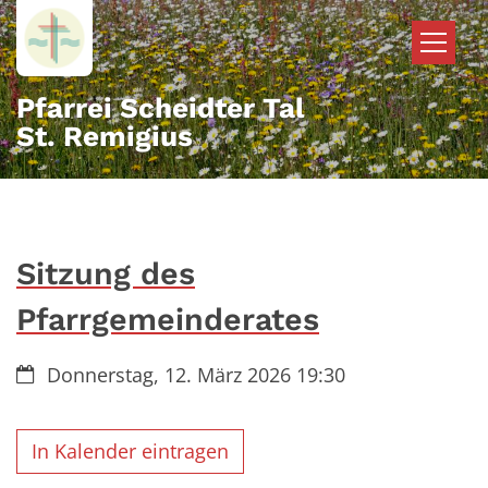
Zum Inhalt springen
Pfarrei Scheidter Tal
St. Remigius
Sitzung des
Pfarrgemeinderates
Datum:
Donnerstag, 12. März 2026 19:30
In Kalender eintragen