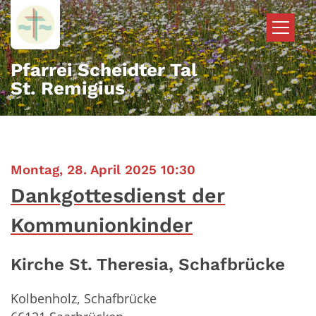
Zum Inhalt springen
Pfarrei Scheidter Tal
St. Remigius
:
Montag, 28. April 2025 10:30
Dankgottesdienst der
Kommunionkinder
Kirche St. Theresia, Schafbrücke
Kolbenholz, Schafbrücke