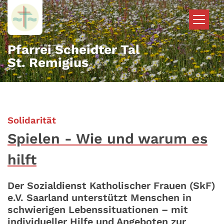
Zum Inhalt springen
Pfarrei Scheidter Tal
St. Remigius
:
Solidarität
Spielen - Wie und warum es
hilft
Der Sozialdienst Katholischer Frauen (SkF)
e.V. Saarland unterstützt Menschen in
schwierigen Lebenssituationen – mit
individueller Hilfe und Angeboten zur