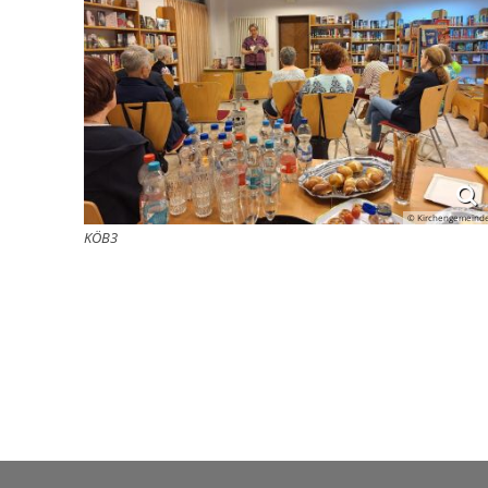
© Kirchengemeind
KÖB3