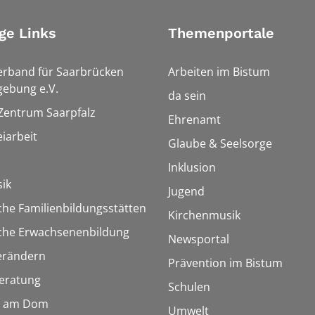
ge Links
Themenportale
erband für Saarbrücken
Arbeiten im Bistum
ebung e.V.
da sein
 Zentrum Saarpfalz
Ehrenamt
iarbeit
Glaube & Seelsorge
Inklusion
ik
Jugend
che Familienbildungsstätten
Kirchenmusik
sche Erwachsenenbildung
Newsportal
erändern
Prävention im Bistum
eratung
Schulen
 am Dom
Umwelt