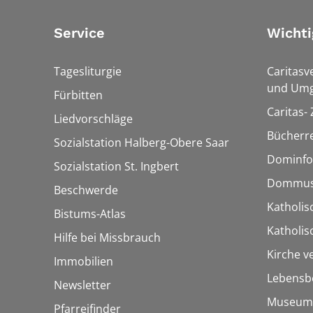
Service
Wichti
Tagesliturgie
Caritasv
und Umg
Fürbitten
Caritas-
Liedvorschläge
Bücherre
Sozialstation Halberg-Obere Saar
Dominfo
Sozialstation St. Ingbert
Dommus
Beschwerde
Katholis
Bistums-Atlas
Katholi
Hilfe bei Missbrauch
Kirche v
Immobilien
Lebensb
Newsletter
Museum
Pfarreifinder