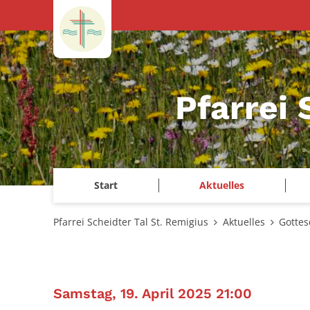
Zum Inhalt springen
Pfarrei 
Start
Aktuelles
Pfarrei Scheidter Tal St. Remigius
Aktuelles
Gottes
:
Samstag, 19. April 2025 21:00