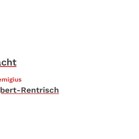
acht
:
Remigius
ngbert-Rentrisch