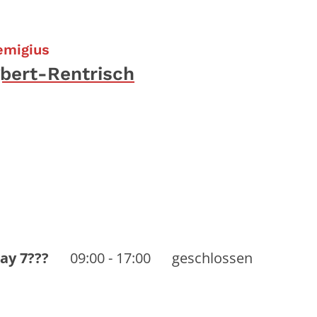
:
Remigius
ngbert-Rentrisch
ay 7???
09:00
-
17:00
geschlossen