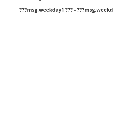
???msg.weekday1 ???
-
???msg.weekd