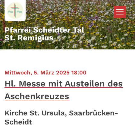
Zum Inhalt springen
Pfarrei Scheidter Tal
St. Remigius
:
Mittwoch, 5. März 2025 18:00
Hl. Messe mit Austeilen des
Aschenkreuzes
Kirche St. Ursula, Saarbrücken-
Scheidt