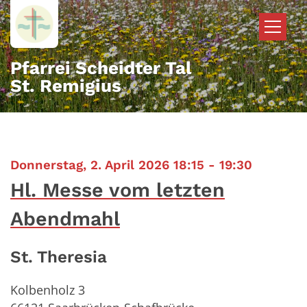
Zum Inhalt springen
Pfarrei Scheidter Tal
St. Remigius
:
Donnerstag, 2. April 2026 18:15 - 19:30
Hl. Messe vom letzten
Abendmahl
St. Theresia
Kolbenholz 3