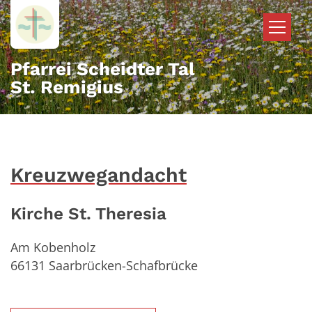
Zum Inhalt springen
Pfarrei Scheidter Tal
St. Remigius
Kreuzwegandacht
Kirche St. Theresia
Am Kobenholz
66131
Saarbrücken-Schafbrücke