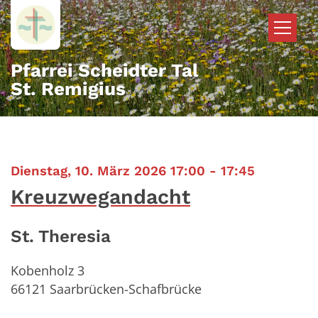
Zum Inhalt springen
Pfarrei Scheidter Tal
St. Remigius
:
Dienstag, 10. März 2026 17:00 - 17:45
Kreuzwegandacht
St. Theresia
Kobenholz 3
66121
Saarbrücken-Schafbrücke