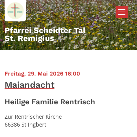
Zum Inhalt springen
Pfarrei Scheidter Tal
St. Remigius
:
Freitag, 29. Mai 2026 16:00
Maiandacht
Heilige Familie Rentrisch
Zur Rentrischer Kirche
66386
St Ingbert