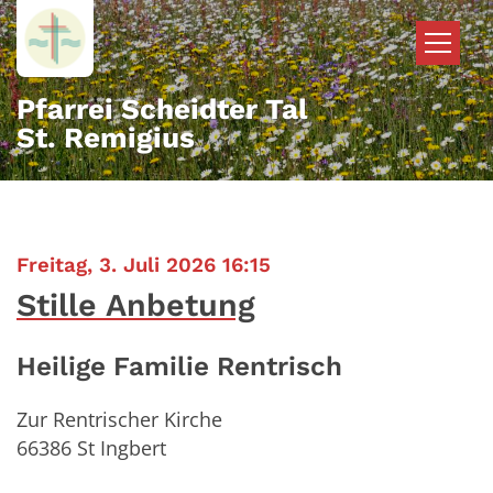
Zum Inhalt springen
Pfarrei Scheidter Tal
St. Remigius
:
Freitag, 3. Juli 2026 16:15
Stille Anbetung
Heilige Familie Rentrisch
Zur Rentrischer Kirche
66386
St Ingbert